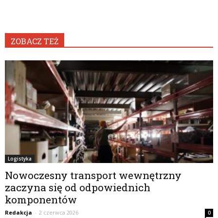
ZOBACZ TEŻ
Logistyka
Nowoczesny transport wewnętrzny
zaczyna się od odpowiednich
komponentów
Redakcja
-
2 czerwca 2026
0