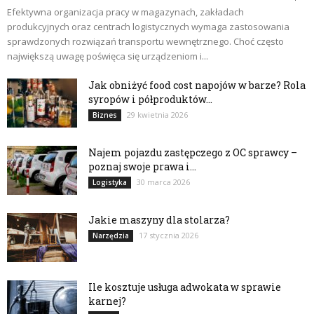
Efektywna organizacja pracy w magazynach, zakładach
produkcyjnych oraz centrach logistycznych wymaga zastosowania
sprawdzonych rozwiązań transportu wewnętrznego. Choć często
największą uwagę poświęca się urządzeniom i...
Jak obniżyć food cost napojów w barze? Rola
syropów i półproduktów...
29 kwietnia 2026
Biznes
Najem pojazdu zastępczego z OC sprawcy –
poznaj swoje prawa i...
30 marca 2026
Logistyka
Jakie maszyny dla stolarza?
17 stycznia 2026
Narzędzia
Ile kosztuje usługa adwokata w sprawie
karnej?