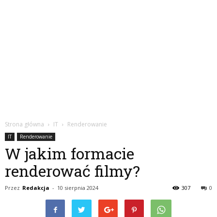
Strona główna
IT
Renderowanie
IT
Renderowanie
W jakim formacie
renderować filmy?
Przez
Redakcja
-
10 sierpnia 2024
307
0