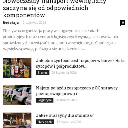
Nowoczesny transport wewnętrzny
zaczyna się od odpowiednich
komponentów
Redakcja
-
2 czerwca 2026
0
Efektywna organizacja pracy w magazynach, zakładach
produkcyjnych oraz centrach logistycznych wymaga zastosowania
sprawdzonych rozwiązań transportu wewnętrznego. Choć często
największą uwagę poświęca się urządzeniom i...
Jak obniżyć food cost napojów w barze? Rola
syropów i półproduktów...
29 kwietnia 2026
Biznes
Najem pojazdu zastępczego z OC sprawcy –
poznaj swoje prawa i...
30 marca 2026
Logistyka
Jakie maszyny dla stolarza?
17 stycznia 2026
Narzędzia