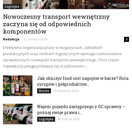
Logistyka
Nowoczesny transport wewnętrzny
zaczyna się od odpowiednich
komponentów
Redakcja
-
2 czerwca 2026
0
Efektywna organizacja pracy w magazynach, zakładach
produkcyjnych oraz centrach logistycznych wymaga zastosowania
sprawdzonych rozwiązań transportu wewnętrznego. Choć często
największą uwagę poświęca się urządzeniom i...
Jak obniżyć food cost napojów w barze? Rola
syropów i półproduktów...
29 kwietnia 2026
Biznes
Najem pojazdu zastępczego z OC sprawcy –
poznaj swoje prawa i...
30 marca 2026
Logistyka