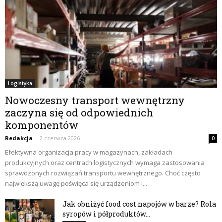
Logistyka
Nowoczesny transport wewnętrzny
zaczyna się od odpowiednich
komponentów
Redakcja
-
2 czerwca 2026
0
Efektywna organizacja pracy w magazynach, zakładach
produkcyjnych oraz centrach logistycznych wymaga zastosowania
sprawdzonych rozwiązań transportu wewnętrznego. Choć często
największą uwagę poświęca się urządzeniom i...
Jak obniżyć food cost napojów w barze? Rola
syropów i półproduktów...