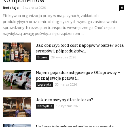
Redakcja
-
2 czerwca 2026
0
Efektywna organizacja pracy w magazynach, zakładach
produkcyjnych oraz centrach logistycznych wymaga zastosowania
sprawdzonych rozwiązań transportu wewnętrznego. Choć często
największą uwagę poświęca się urządzeniom i...
Jak obniżyć food cost napojów w barze? Rola
syropów i półproduktów...
29 kwietnia 2026
Biznes
Najem pojazdu zastępczego z OC sprawcy –
poznaj swoje prawa i...
30 marca 2026
Logistyka
Jakie maszyny dla stolarza?
17 stycznia 2026
Narzędzia
Ile kosztuje usługa adwokata w sprawie