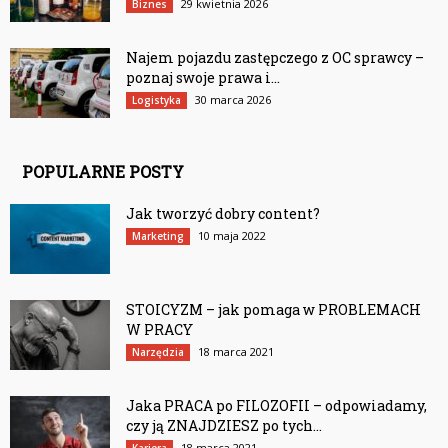
29 kwietnia 2026
Biznes
Najem pojazdu zastępczego z OC sprawcy –
poznaj swoje prawa i...
30 marca 2026
Logistyka
POPULARNE POSTY
Jak tworzyć dobry content?
10 maja 2022
Marketing
STOICYZM – jak pomaga w PROBLEMACH
W PRACY
18 marca 2021
Narzędzia
Jaka PRACA po FILOZOFII – odpowiadamy,
czy ją ZNAJDZIESZ po tych...
18 marca 2021
Kariera