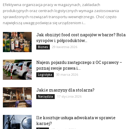
Efektywna organizacja pracy w magazynach, zakładach
produkcyjnych oraz centrach logistycznych wymaga zastosowania
sprawdzonych rozwiązań transportu wewnętrznego. Choć często
największą uwagę poświęca się urządzeniom i...
Jak obniżyć food cost napojów w barze? Rola
syropów i półproduktów...
29 kwietnia 2026
Biznes
Najem pojazdu zastępczego z OC sprawcy –
poznaj swoje prawa i...
30 marca 2026
Logistyka
Jakie maszyny dla stolarza?
17 stycznia 2026
Narzędzia
Ile kosztuje usługa adwokata w sprawie
karnej?