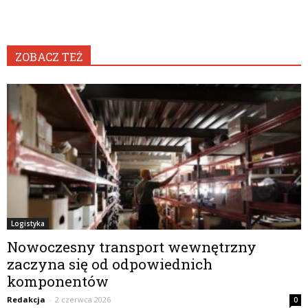
ZOBACZ TEŻ
Logistyka
Nowoczesny transport wewnętrzny
zaczyna się od odpowiednich
komponentów
Redakcja
-
2 czerwca 2026
0