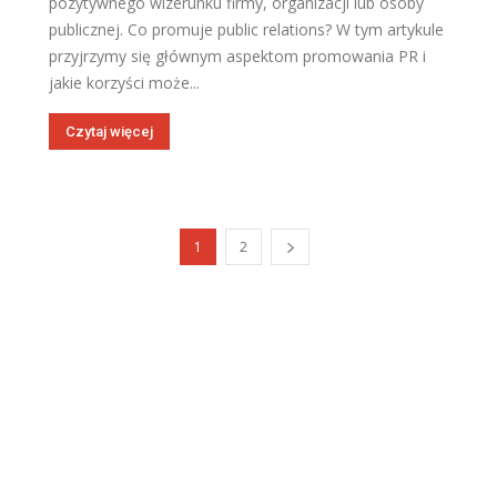
pozytywnego wizerunku firmy, organizacji lub osoby
publicznej. Co promuje public relations? W tym artykule
przyjrzymy się głównym aspektom promowania PR i
jakie korzyści może...
Czytaj więcej
1
2