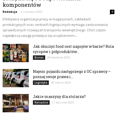
komponentów
Redakcja
-
2 czerwca 2026
0
Efektywna organizacja pracy w magazynach, zakładach
produkcyjnych oraz centrach logistycznych wymaga zastosowania
sprawdzonych rozwiązań transportu wewnętrznego. Choć często
największą uwagę poświęca się urządzeniom i...
Jak obniżyć food cost napojów w barze? Rola
syropów i półproduktów...
29 kwietnia 2026
Biznes
Najem pojazdu zastępczego z OC sprawcy –
poznaj swoje prawa i...
30 marca 2026
Logistyka
Jakie maszyny dla stolarza?
17 stycznia 2026
Narzędzia