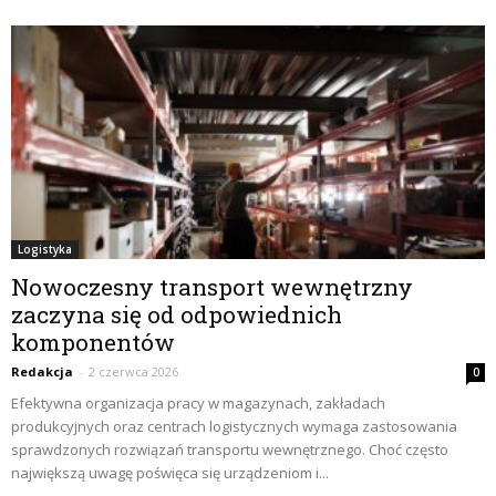
Logistyka
Nowoczesny transport wewnętrzny
zaczyna się od odpowiednich
komponentów
Redakcja
-
2 czerwca 2026
0
Efektywna organizacja pracy w magazynach, zakładach
produkcyjnych oraz centrach logistycznych wymaga zastosowania
sprawdzonych rozwiązań transportu wewnętrznego. Choć często
największą uwagę poświęca się urządzeniom i...