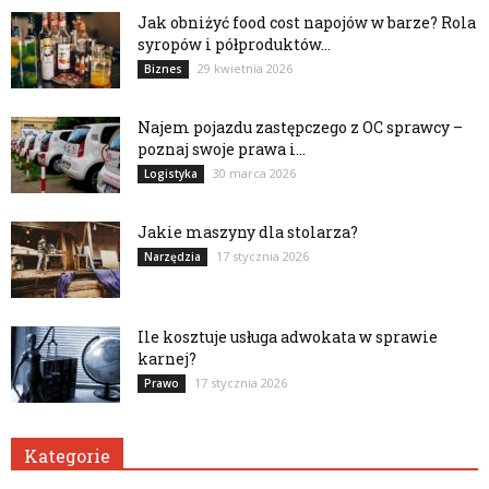
Jak obniżyć food cost napojów w barze? Rola
syropów i półproduktów...
29 kwietnia 2026
Biznes
Najem pojazdu zastępczego z OC sprawcy –
poznaj swoje prawa i...
30 marca 2026
Logistyka
Jakie maszyny dla stolarza?
17 stycznia 2026
Narzędzia
Ile kosztuje usługa adwokata w sprawie
karnej?
17 stycznia 2026
Prawo
Kategorie