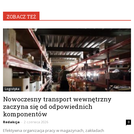
ZOBACZ TEŻ
Logistyka
Nowoczesny transport wewnętrzny
zaczyna się od odpowiednich
komponentów
Redakcja
-
2 czerwca 2026
0
Efektywna organizacja pracy w magazynach, zakładach