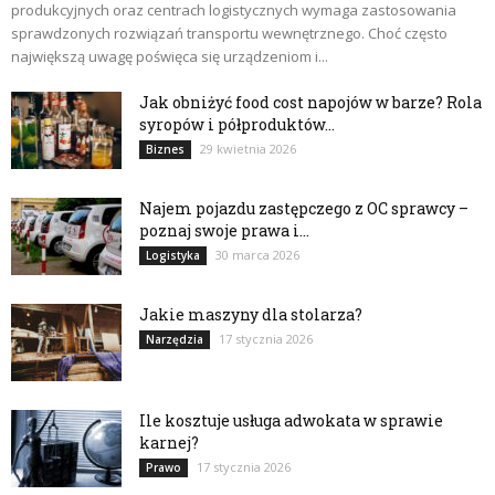
produkcyjnych oraz centrach logistycznych wymaga zastosowania
sprawdzonych rozwiązań transportu wewnętrznego. Choć często
największą uwagę poświęca się urządzeniom i...
Jak obniżyć food cost napojów w barze? Rola
syropów i półproduktów...
29 kwietnia 2026
Biznes
Najem pojazdu zastępczego z OC sprawcy –
poznaj swoje prawa i...
30 marca 2026
Logistyka
Jakie maszyny dla stolarza?
17 stycznia 2026
Narzędzia
Ile kosztuje usługa adwokata w sprawie
karnej?
17 stycznia 2026
Prawo