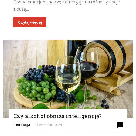
Osoba emocjonalna często reaguje na różne sytuacje
z dużą...
Czytaj więcej
Czy alkohol obniża inteligencję?
Redakcja
-
13 września 2024
0