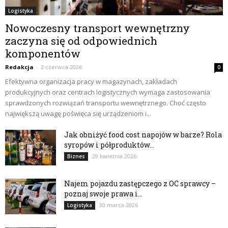
Logistyka
Nowoczesny transport wewnętrzny
zaczyna się od odpowiednich
komponentów
Redakcja
-
2 czerwca 2026
0
Efektywna organizacja pracy w magazynach, zakładach
produkcyjnych oraz centrach logistycznych wymaga zastosowania
sprawdzonych rozwiązań transportu wewnętrznego. Choć często
największą uwagę poświęca się urządzeniom i...
Jak obniżyć food cost napojów w barze? Rola
syropów i półproduktów...
29 kwietnia 2026
Biznes
Najem pojazdu zastępczego z OC sprawcy –
poznaj swoje prawa i...
30 marca 2026
Logistyka