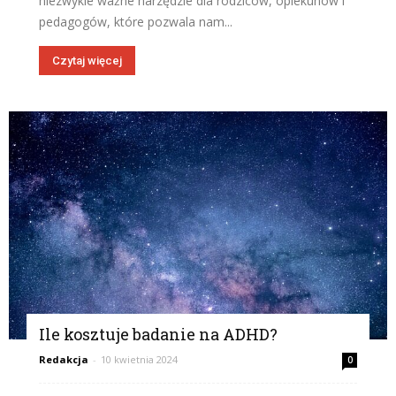
niezwykle ważne narzędzie dla rodziców, opiekunów i
pedagogów, które pozwala nam...
Czytaj więcej
Ile kosztuje badanie na ADHD?
Redakcja
-
10 kwietnia 2024
0