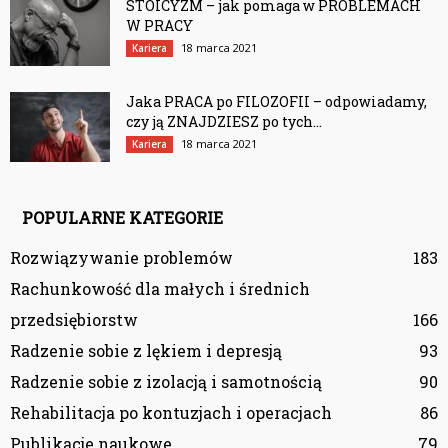
STOICYZM – jak pomaga w PROBLEMACH
W PRACY
18 marca 2021
Kariera
Jaka PRACA po FILOZOFII – odpowiadamy,
czy ją ZNAJDZIESZ po tych...
18 marca 2021
Kariera
POPULARNE KATEGORIE
Rozwiązywanie problemów
183
Rachunkowość dla małych i średnich
przedsiębiorstw
166
Radzenie sobie z lękiem i depresją
93
Radzenie sobie z izolacją i samotnością
90
Rehabilitacja po kontuzjach i operacjach
86
Publikacje naukowe
79