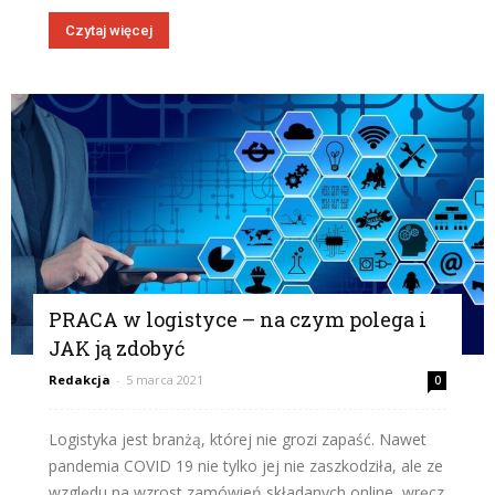
Czytaj więcej
PRACA w logistyce – na czym polega i
JAK ją zdobyć
Redakcja
-
5 marca 2021
0
Logistyka jest branżą, której nie grozi zapaść. Nawet
pandemia COVID 19 nie tylko jej nie zaszkodziła, ale ze
względu na wzrost zamówień składanych online, wręcz