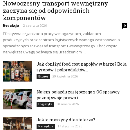
Nowoczesny transport wewnętrzny
zaczyna się od odpowiednich
komponentów
Redakcja
-
2 czerwca 2026
0
Efektywna organizacja pracy w magazynach, zakładach
produkcyjnych oraz centrach logistycznych wymaga zastosowania
sprawdzonych rozwiązań transportu wewnętrznego. Choć często
największą uwagę poświęca się urządzeniom i...
Jak obniżyć food cost napojów w barze? Rola
syropów i półproduktów...
29 kwietnia 2026
Biznes
Najem pojazdu zastępczego z OC sprawcy –
poznaj swoje prawa i...
30 marca 2026
Logistyka
Jakie maszyny dla stolarza?
17 stycznia 2026
Narzędzia