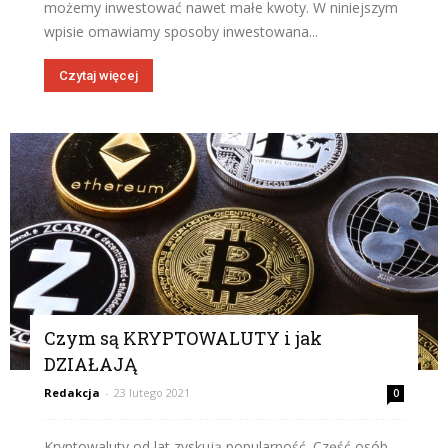
możemy inwestować nawet małe kwoty. W niniejszym
wpisie omawiamy sposoby inwestowana...
Czytaj więcej
Czym są KRYPTOWALUTY i jak
DZIAŁAJĄ
Redakcja
-
23 lutego 2021
0
Kryptowaluty od lat zyskują popularność. Część osób