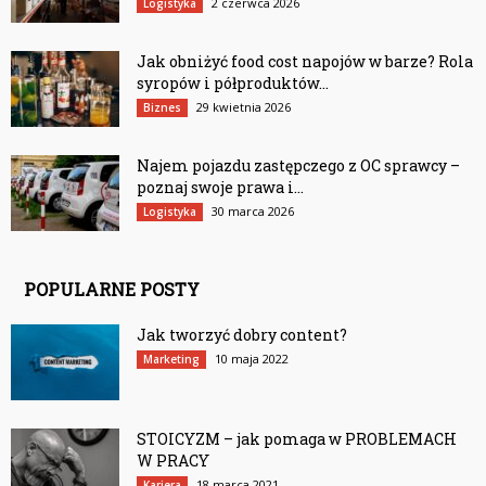
2 czerwca 2026
Logistyka
Jak obniżyć food cost napojów w barze? Rola
syropów i półproduktów...
29 kwietnia 2026
Biznes
Najem pojazdu zastępczego z OC sprawcy –
poznaj swoje prawa i...
30 marca 2026
Logistyka
POPULARNE POSTY
Jak tworzyć dobry content?
10 maja 2022
Marketing
STOICYZM – jak pomaga w PROBLEMACH
W PRACY
18 marca 2021
Kariera