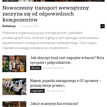
Nowoczesny transport wewnętrzny
zaczyna się od odpowiednich
komponentów
Redakcja
-
2 czerwca 2026
0
Efektywna organizacja pracy w magazynach, zakładach
produkcyjnych oraz centrach logistycznych wymaga zastosowania
sprawdzonych rozwiązań transportu wewnętrznego. Choć często
największą uwagę poświęca się urządzeniom i...
Jak obniżyć food cost napojów w barze? Rola
syropów i półproduktów...
29 kwietnia 2026
Biznes
Najem pojazdu zastępczego z OC sprawcy –
poznaj swoje prawa i...
30 marca 2026
Logistyka
Jakie maszyny dla stolarza?