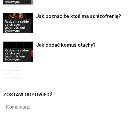
życiowymi
Jak poznać że ktoś ma schizofrenię?
Radzenie sobie
ze stresem i
trudnościami
życiowymi
Jak dodać komuś otuchy?
Radzenie sobie
ze stresem i
trudnościami
życiowymi
ZOSTAW ODPOWIEDŹ