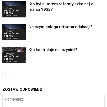
Kto był autorem reformy szkolnej z
Reformy
marca 1932?
edukacyjne i
polityka
oświatowa
Na czym polega reforma edukacji?
Reformy
edukacyjne i
polityka
oświatowa
Kto kontroluje nauczycieli?
Reformy
edukacyjne i
polityka
oświatowa
ZOSTAW ODPOWIEDŹ