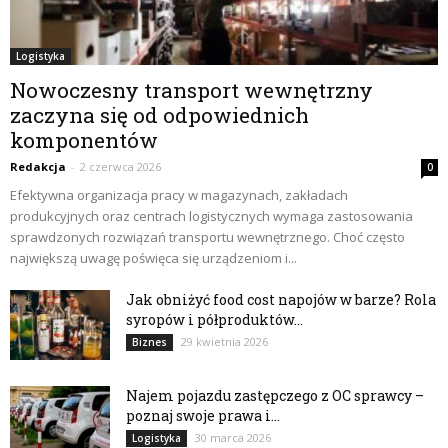
Logistyka
Nowoczesny transport wewnętrzny
zaczyna się od odpowiednich
komponentów
Redakcja
-
2 czerwca 2026
0
Efektywna organizacja pracy w magazynach, zakładach
produkcyjnych oraz centrach logistycznych wymaga zastosowania
sprawdzonych rozwiązań transportu wewnętrznego. Choć często
największą uwagę poświęca się urządzeniom i...
Jak obniżyć food cost napojów w barze? Rola
syropów i półproduktów...
29 kwietnia 2026
Biznes
Najem pojazdu zastępczego z OC sprawcy –
poznaj swoje prawa i...
30 marca 2026
Logistyka