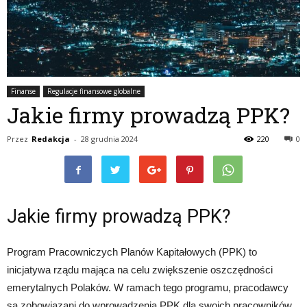
Finanse
Regulacje finansowe globalne
Jakie firmy prowadzą PPK?
Przez
Redakcja
-
28 grudnia 2024
220
0
Jakie firmy prowadzą PPK?
Program Pracowniczych Planów Kapitałowych (PPK) to
inicjatywa rządu mająca na celu zwiększenie oszczędności
emerytalnych Polaków. W ramach tego programu, pracodawcy
są zobowiązani do wprowadzenia PPK dla swoich pracowników.