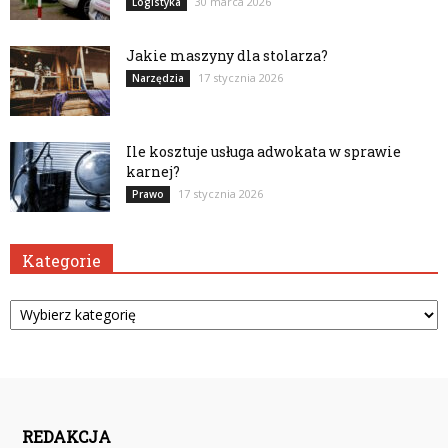
30 marca 2026
Logistyka
Jakie maszyny dla stolarza?
17 stycznia 2026
Narzędzia
Ile kosztuje usługa adwokata w sprawie
karnej?
17 stycznia 2026
Prawo
Kategorie
Kategorie
REDAKCJA