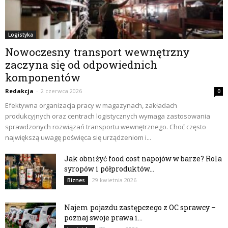
Logistyka
Nowoczesny transport wewnętrzny
zaczyna się od odpowiednich
komponentów
Redakcja
-
2 czerwca 2026
0
Efektywna organizacja pracy w magazynach, zakładach
produkcyjnych oraz centrach logistycznych wymaga zastosowania
sprawdzonych rozwiązań transportu wewnętrznego. Choć często
największą uwagę poświęca się urządzeniom i...
Jak obniżyć food cost napojów w barze? Rola
syropów i półproduktów...
29 kwietnia 2026
Biznes
Najem pojazdu zastępczego z OC sprawcy –
poznaj swoje prawa i...