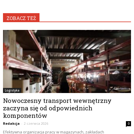
ZOBACZ TEŻ
Logistyka
Nowoczesny transport wewnętrzny
zaczyna się od odpowiednich
komponentów
Redakcja
-
2 czerwca 2026
0
Efektywna organizacja pracy w magazynach, zakładach