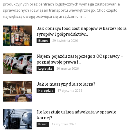
produkcyjnych oraz centrach logistycznych wymaga zastosowania
sprawdzonych rozwiązań transportu wewnętrznego. Choć często
największą uwagę poświęca się urządzeniom i...
Jak obniżyć food cost napojów w barze? Rola
syropów i półproduktów...
29 kwietnia 2026
Biznes
Najem pojazdu zastępczego z OC sprawcy –
poznaj swoje prawa i...
30 marca 2026
Logistyka
Jakie maszyny dla stolarza?
17 stycznia 2026
Narzędzia
Ile kosztuje usługa adwokata w sprawie
karnej?
17 stycznia 2026
Prawo