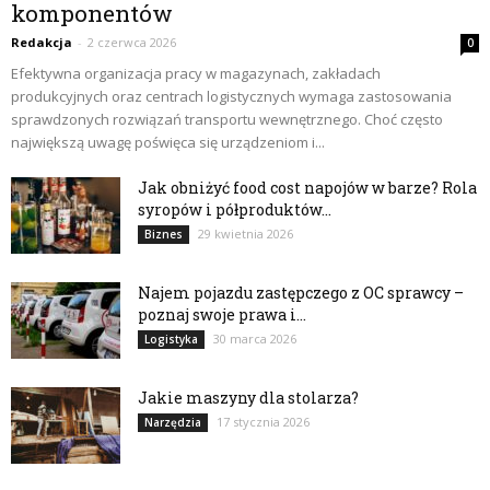
komponentów
Redakcja
-
2 czerwca 2026
0
Efektywna organizacja pracy w magazynach, zakładach
produkcyjnych oraz centrach logistycznych wymaga zastosowania
sprawdzonych rozwiązań transportu wewnętrznego. Choć często
największą uwagę poświęca się urządzeniom i...
Jak obniżyć food cost napojów w barze? Rola
syropów i półproduktów...
29 kwietnia 2026
Biznes
Najem pojazdu zastępczego z OC sprawcy –
poznaj swoje prawa i...
30 marca 2026
Logistyka
Jakie maszyny dla stolarza?
17 stycznia 2026
Narzędzia