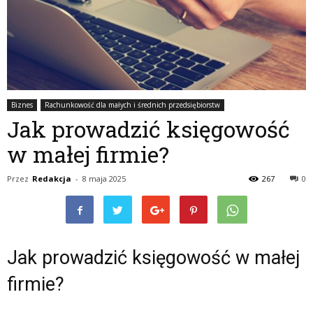
Biznes
Rachunkowość dla małych i średnich przedsiębiorstw
Jak prowadzić księgowość
w małej firmie?
Przez
Redakcja
-
8 maja 2025
267
0
Jak prowadzić księgowość w małej
firmie?