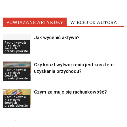
POWIĄZANE ARTYKUŁY
WIĘCEJ OD AUTORA
Jak wycenić aktywa?
Rachunkowość
dla małych i
średnich
przedsiębiorstw
Czy koszt wytworzenia jest kosztem
Rachunkowość
uzyskania przychodu?
dla małych i
średnich
przedsiębiorstw
Czym zajmuje się rachunkowość?
Rachunkowość
dla małych i
średnich
przedsiębiorstw