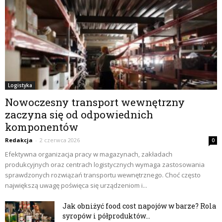
Logistyka
Nowoczesny transport wewnętrzny
zaczyna się od odpowiednich
komponentów
Redakcja
-
2 czerwca 2026
0
Efektywna organizacja pracy w magazynach, zakładach
produkcyjnych oraz centrach logistycznych wymaga zastosowania
sprawdzonych rozwiązań transportu wewnętrznego. Choć często
największą uwagę poświęca się urządzeniom i...
Jak obniżyć food cost napojów w barze? Rola
syropów i półproduktów...