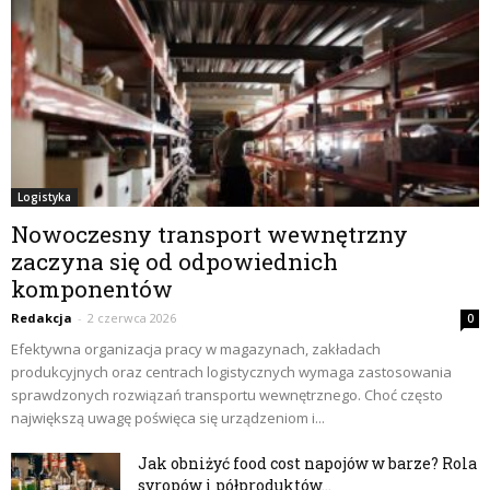
Logistyka
Nowoczesny transport wewnętrzny
zaczyna się od odpowiednich
komponentów
Redakcja
-
2 czerwca 2026
0
Efektywna organizacja pracy w magazynach, zakładach
produkcyjnych oraz centrach logistycznych wymaga zastosowania
sprawdzonych rozwiązań transportu wewnętrznego. Choć często
największą uwagę poświęca się urządzeniom i...
Jak obniżyć food cost napojów w barze? Rola
syropów i półproduktów...