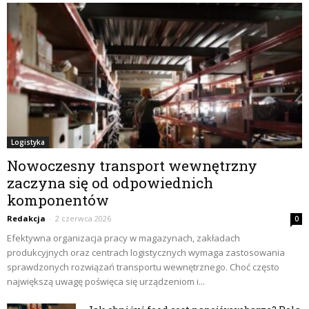
Logistyka
Nowoczesny transport wewnętrzny
zaczyna się od odpowiednich
komponentów
Redakcja
-
2 czerwca 2026
0
Efektywna organizacja pracy w magazynach, zakładach
produkcyjnych oraz centrach logistycznych wymaga zastosowania
sprawdzonych rozwiązań transportu wewnętrznego. Choć często
największą uwagę poświęca się urządzeniom i...