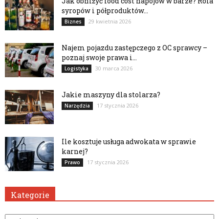
Jak obniżyć food cost napojów w barze? Rola
syropów i półproduktów...
29 kwietnia 2026
Biznes
Najem pojazdu zastępczego z OC sprawcy –
poznaj swoje prawa i...
30 marca 2026
Logistyka
Jakie maszyny dla stolarza?
17 stycznia 2026
Narzędzia
Ile kosztuje usługa adwokata w sprawie
karnej?
17 stycznia 2026
Prawo
Kategorie
Kategorie