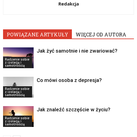
Redakcja
POWIĄZANE ARTYKUŁY
WIĘCEJ OD AUTORA
Jak żyć samotnie i nie zwariować?
Radzenie sobie
z izolacją i
samotnością
Co mówi osoba z depresja?
Radzenie sobie
z izolacją i
samotnością
Jak znaleźć szczęście w życiu?
Radzenie sobie
z izolacją i
samotnością