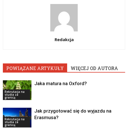
Redakcja
POWIĄZANE ARTYKUŁY
WIĘCEJ OD AUTORA
Jaka matura na Oxford?
Rekrutacja na
studia za
granicą
Jak przygotować się do wyjazdu na
Erasmusa?
Rekrutacja na
studia za
granicą