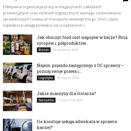
Efektywna organizacja pracy w magazynach, zakładach
produkcyjnych oraz centrach logistycznych wymaga zastosowania
sprawdzonych rozwiązań transportu wewnętrznego. Choć często
największą uwagę poświęca się urządzeniom i...
Jak obniżyć food cost napojów w barze? Rola
syropów i półproduktów...
29 kwietnia 2026
Biznes
Najem pojazdu zastępczego z OC sprawcy –
poznaj swoje prawa i...
30 marca 2026
Logistyka
Jakie maszyny dla stolarza?
17 stycznia 2026
Narzędzia
Ile kosztuje usługa adwokata w sprawie
karnej?