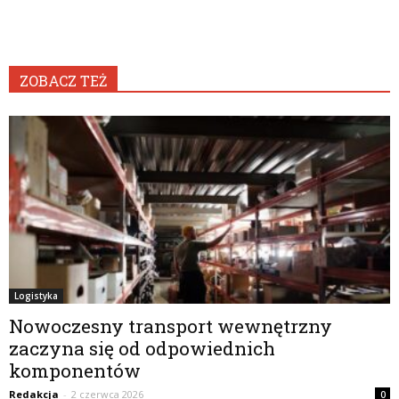
ZOBACZ TEŻ
Logistyka
Nowoczesny transport wewnętrzny
zaczyna się od odpowiednich
komponentów
Redakcja
-
2 czerwca 2026
0