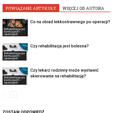
POWIĄZANE ARTYKUŁY
WIĘCEJ OD AUTORA
Co na obiad lekkostrawnego po operacji?
Rehabilitacja po
kontuzjach i
operacjach
Czy rehabilitacja jest bolesna?
Rehabilitacja po
kontuzjach i
operacjach
Czy lekarz rodzinny może wystawić
skierowanie na rehabilitację?
Rehabilitacja po
kontuzjach i
operacjach
ZOSTAW ODPOWIEDŹ