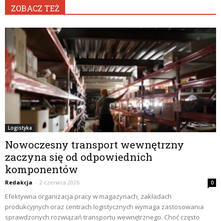
ZOBACZ TEŻ
Logistyka
Nowoczesny transport wewnętrzny
zaczyna się od odpowiednich
komponentów
Redakcja
-
2 czerwca 2026
0
Efektywna organizacja pracy w magazynach, zakładach
produkcyjnych oraz centrach logistycznych wymaga zastosowania
sprawdzonych rozwiązań transportu wewnętrznego. Choć często