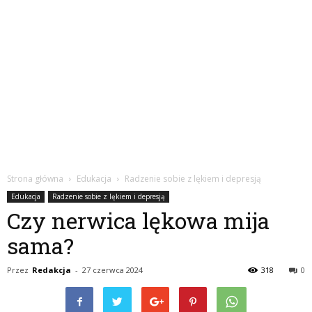
Strona główna
Edukacja
Radzenie sobie z lękiem i depresją
Edukacja
Radzenie sobie z lękiem i depresją
Czy nerwica lękowa mija
sama?
Przez
Redakcja
-
27 czerwca 2024
318
0