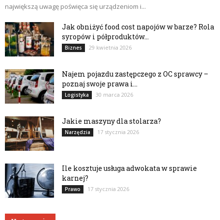
największą uwagę poświęca się urządzeniom i...
Jak obniżyć food cost napojów w barze? Rola
syropów i półproduktów...
29 kwietnia 2026
Biznes
Najem pojazdu zastępczego z OC sprawcy –
poznaj swoje prawa i...
30 marca 2026
Logistyka
Jakie maszyny dla stolarza?
17 stycznia 2026
Narzędzia
Ile kosztuje usługa adwokata w sprawie
karnej?
17 stycznia 2026
Prawo