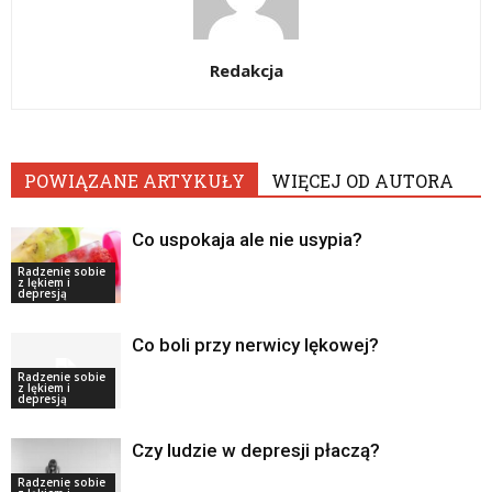
Redakcja
POWIĄZANE ARTYKUŁY
WIĘCEJ OD AUTORA
Co uspokaja ale nie usypia?
Radzenie sobie
z lękiem i
depresją
Co boli przy nerwicy lękowej?
Radzenie sobie
z lękiem i
depresją
Czy ludzie w depresji płaczą?
Radzenie sobie