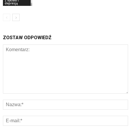
z lękiem i
depresją
ZOSTAW ODPOWIEDŹ