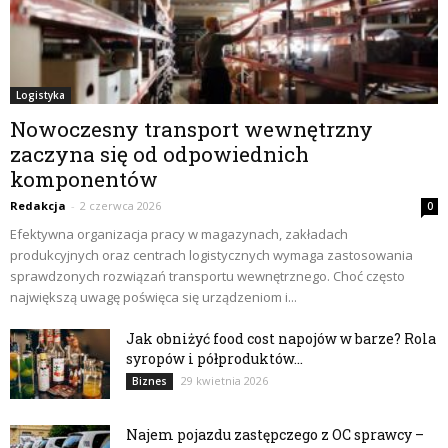
Logistyka
Nowoczesny transport wewnętrzny
zaczyna się od odpowiednich
komponentów
Redakcja
-
2 czerwca 2026
0
Efektywna organizacja pracy w magazynach, zakładach
produkcyjnych oraz centrach logistycznych wymaga zastosowania
sprawdzonych rozwiązań transportu wewnętrznego. Choć często
największą uwagę poświęca się urządzeniom i...
Jak obniżyć food cost napojów w barze? Rola
syropów i półproduktów...
29 kwietnia 2026
Biznes
Najem pojazdu zastępczego z OC sprawcy –