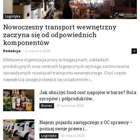
Logistyka
Nowoczesny transport wewnętrzny
zaczyna się od odpowiednich
komponentów
Redakcja
-
2 czerwca 2026
0
Efektywna organizacja pracy w magazynach, zakładach
produkcyjnych oraz centrach logistycznych wymaga zastosowania
sprawdzonych rozwiązań transportu wewnętrznego. Choć często
największą uwagę poświęca się urządzeniom i...
Jak obniżyć food cost napojów w barze? Rola
syropów i półproduktów...
29 kwietnia 2026
Biznes
Najem pojazdu zastępczego z OC sprawcy –
poznaj swoje prawa i...
30 marca 2026
Logistyka