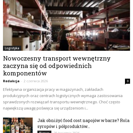
Logistyka
Nowoczesny transport wewnętrzny
zaczyna się od odpowiednich
komponentów
Redakcja
-
2 czerwca 2026
0
Efektywna organizacja pracy w magazynach, zakładach
produkcyjnych oraz centrach logistycznych wymaga zastosowania
sprawdzonych rozwiązań transportu wewnętrznego. Choć często
największą uwagę poświęca się urządzeniom i...
Jak obniżyć food cost napojów w barze? Rola
syropów i półproduktów...
29 kwietnia 2026
Biznes