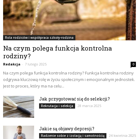
Rola rodziców i współpraca szkoły-rodzina
Na czym polega funkcja kontrolna
rodziny?
Redakcja
-
7 lutego 2025
0
Na czym polega funkcja kontrolna rodziny? Funkcja kontrolna rodziny
odgrywa kluczową rolę w życiu społecznym i emocjonalnym jednostek.
Jest to proces, który ma na celu...
Jak przygotować się do selekcji?
28 marca 2025
Rekrutacja i selekcja
Jakie są objawy depresji?
24 kwietnia 2025
Radzenie sobie z izolacją i samotnością