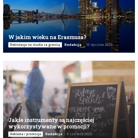
W jakim wieku na Erasmusa?
Redakcja
-
10 stycznia 2025
Rekrutacja na studia za granicą
Jakie instrumenty są najczęściej
wykorzystywane w promocji?
Redakcja
-
9 czerwca 2025
Reklama i promocja