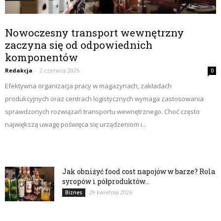
Nowoczesny transport wewnętrzny
zaczyna się od odpowiednich
komponentów
Redakcja
-
2 czerwca 2026
0
Efektywna organizacja pracy w magazynach, zakładach
produkcyjnych oraz centrach logistycznych wymaga zastosowania
sprawdzonych rozwiązań transportu wewnętrznego. Choć często
największą uwagę poświęca się urządzeniom i...
Jak obniżyć food cost napojów w barze? Rola
syropów i półproduktów...
29 kwietnia 2026
Biznes