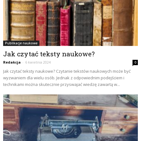
Publikacje naukowe
Jak czytać teksty naukowe?
Redakcja
-
6 kwietnia 2024
0
Jak czytać teksty naukowe? Czytanie tekstów naukowych może być
wyzwaniem dla wielu osób. Jednak z odpowiednim podejściem i
technikami można skutecznie przyswajać wiedzę zawartą w...