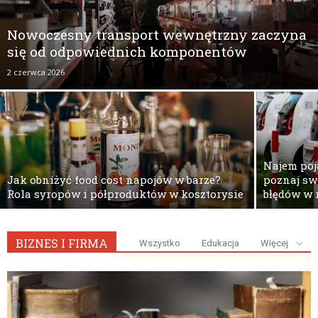
Nowoczesny transport wewnętrzny zaczyna
się od odpowiednich komponentów
2 czerwca 2026
Najem poj
Jak obniżyć food cost napojów w barze?
poznaj sw
Rola syropów i półproduktów w kosztorysie
błędów w 
BIZNES I FIRMA
Wszystko
Edukacja
Więcej