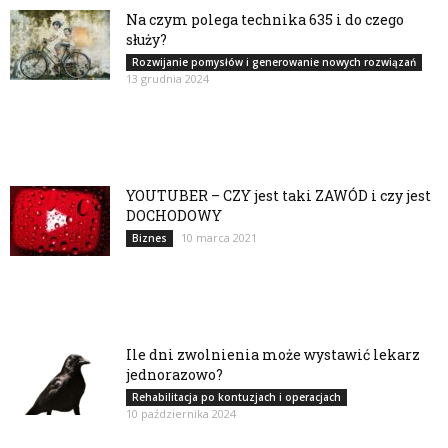
Na czym polega technika 635 i do czego
służy?
Rozwijanie pomysłów i generowanie nowych rozwiązań
13 grudnia 2024
YOUTUBER – CZY jest taki ZAWÓD i czy jest
DOCHODOWY
10 marca 2021
Biznes
Ile dni zwolnienia może wystawić lekarz
jednorazowo?
Rehabilitacja po kontuzjach i operacjach
10 października 2024