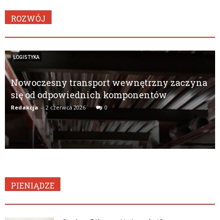
ROZWÓJ
LOGISTYKA
Nowoczesny transport wewnętrzny zaczyna
się od odpowiednich komponentów
Redakcja
-
2 czerwca 2026
0
PIENIĄDZE