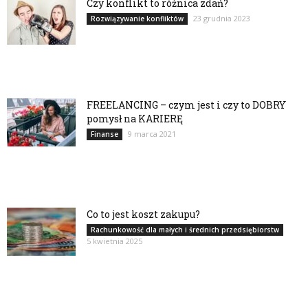
Czy konflikt to różnica zdań?
23 grudnia 2023
Rozwiązywanie konfliktów
FREELANCING – czym jest i czy to DOBRY
pomysł na KARIERĘ
9 marca 2021
Finanse
Co to jest koszt zakupu?
Rachunkowość dla małych i średnich przedsiębiorstw
5 kwietnia 2025